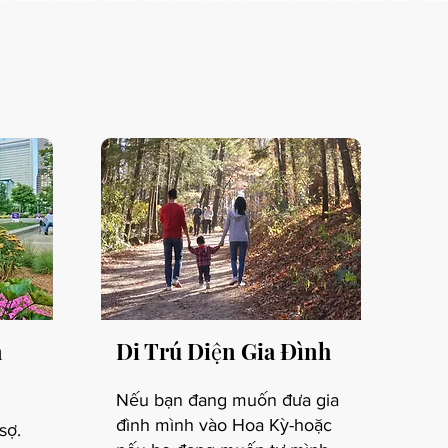
a
Di Trú Diện Gia Đình
Nếu bạn đang muốn đưa gia
đình mình vào Hoa Kỳ-hoặc
sợ.