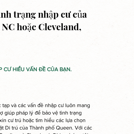
tình trạng nhập cư của
, NC hoặc Cleveland,
 CƯ HIỂU VẤN ĐỀ CỦA BẠN.
c tạp và các vấn đề nhập cư luôn mang
ợ giúp pháp lý để bảo vệ tình trạng
in cư trú hoặc tìm hiểu các lựa chọn
uật Di trú của Thành phố Queen. Với các