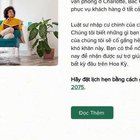
văn phòng ở Charlotte, Bắc 
phục vụ khách hàng ở tất cả 
Luật sư nhập cư chính của c
Chúng tôi biết những gì bạn 
của chúng tôi sẽ cố gắng hế
khó khăn này. Bạn có thể nó
nay để nhận được sự trợ gi
bất kỳ đâu trên Hoa Kỳ.
Hãy đặt lịch hẹn bằng cách 
2075
.
Đọc Thêm