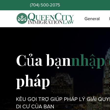
(704) 500-2075
General
Của bạn
nhập 
pháp
KÊU GỌI TRỢ GIÚP PHÁP LÝ GIẢI QU
DI CƯ CỦA BẠN