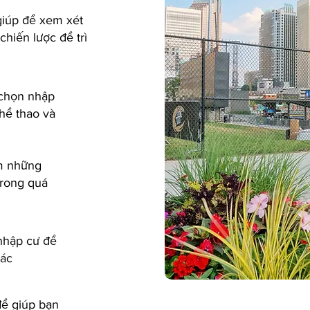
giúp để xem xét
hiến lược để trì
 chọn nhập
thể thao và
m những
trong quá
nhập cư để
hác
để giúp bạn