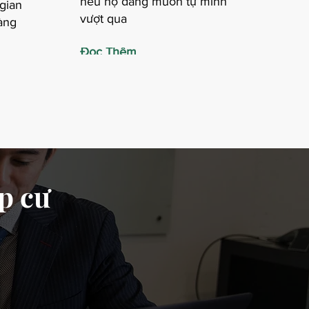
nếu họ đang muốn tự mình
 gian
vượt qua
àng
Đọc Thêm
p cư