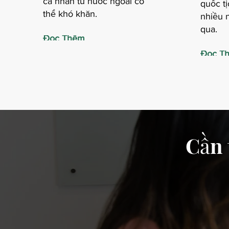
cá nhân từ nước ngoài có
quốc tị
thể khó khăn.
nhiều n
qua.
Đọc Thêm
Đọc T
Cần 