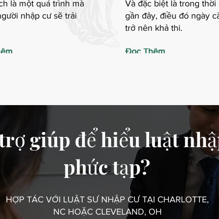
ch là một quá trình mà
Và đặc biệt là trong thời
gười nhập cư sẽ trải
gần đây, điều đó ngày c
trở nên khả thi.
hêm
Đọc Thêm
trợ giúp để hiểu luật nhậ
phức tạp?
HỢP TÁC VỚI LUẬT SƯ NHẬP CƯ TẠI CHARLOTTE,
NC HOẶC CLEVELAND, OH