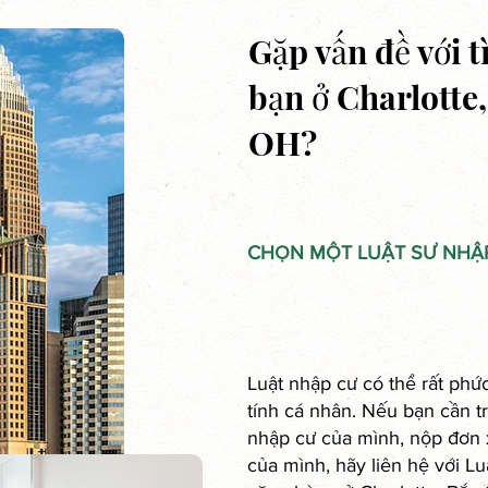
Gặp vấn đề với 
bạn ở Charlotte
OH?
CHỌN MỘT LUẬT SƯ NHẬP
Luật nhập cư có thể rất phứ
tính cá nhân. Nếu bạn cần tr
nhập cư của mình, nộp đơn x
của mình, hãy liên hệ với L