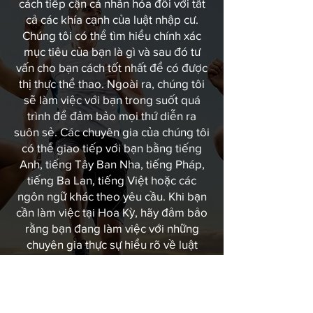
cách tiếp cận cá nhân hóa đối với tất
cả các khía cạnh của luật nhập cư.
Chúng tôi có thể tìm hiểu chính xác
mục tiêu của bạn là gì và sau đó tư
vấn cho bạn cách tốt nhất để có được
thị thực thể thao. Ngoài ra, chúng tôi
sẽ làm việc với bạn trong suốt quá
trình để đảm bảo mọi thứ diễn ra
suôn sẻ. Các chuyên gia của chúng tôi
có thể giao tiếp với bạn bằng tiếng
Anh, tiếng Tây Ban Nha, tiếng Pháp,
tiếng Ba Lan, tiếng Việt hoặc các
ngôn ngữ khác theo yêu cầu. Khi bạn
cần làm việc tại Hoa Kỳ, hãy đảm bảo
rằng bạn đang làm việc với những
chuyên gia thực sự hiểu rõ về luật
nhập cư. Hãy liên hệ với chúng tôi
ngay hôm nay để đặt lịch hẹn. Văn
phòng của chúng tôi được đặt tại
Charlotte, NC và Cleveland, OH.