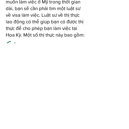
muốn làm việc ở Mỹ trong thời gian
dài, bạn sẽ cần phải tìm một luật sư
về visa làm việc. Luật sư về thị thực
lao động có thể giúp bạn có được thị
thực để cho phép bạn làm việc tại
Hoa Kỳ. Một số thị thực này bao gồm:
EB-1:
Đặc biệt dành cho những cá
nhân nổi bật trong lĩnh vực của
họ, mặc dù một số nhà quản lý
công ty nhất định cũng có thể
nộp đơn.
EB-2:
Dành cho những cá nhân có vị
trí yêu cầu một số loại bằng cấp
cao.
EB-3: